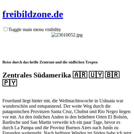
frei
bild
zone.de
Toggle main menu visibility
Reise durch das heiße Zentrum und die südlichen Tropen
Zentrales Südamerika 🇦🇷 🇺🇾 🇧🇷
🇵🇾
Feuerland liegt hinter mir, die Weihnachtswoche in Ushuaia war
wunderschön und entspannend. Der weite Weg durch die
patagonischen Provinzen Santa Cruz, Chubut und Rio Negro liegen
vor mir. An den östlichen Anden in den beliebten Orten El Bolsón,
Bariloche und San Martin verweile ich ein paar Tage, bevor es
durch La Pampa und die Provinz Buenos Aires nach Junín zu
Freunden weitergeht. Nach heftigen Winden im Süden habe ich jetzt