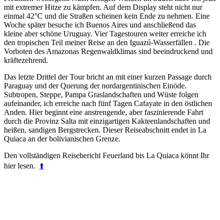
mit extremer Hitze zu kämpfen. Auf dem Display steht nicht nur
einmal 42°C und die Straßen scheinen kein Ende zu nehmen. Eine
Woche später besuche ich Buenos Aires und anschließend das
kleine aber schöne Uruguay. Vier Tagestouren weiter erreiche ich
den tropischen Teil meiner Reise an den Iguazú-Wasserfällen . Die
Vorboten des Amazonas Regenwaldklimas sind beeindruckend und
kräftezehrend.
Das letzte Drittel der Tour bricht an mit einer kurzen Passage durch
Paraguay und der Querung der nordargentinischen Einöde.
Subtropen, Steppe, Pampa Graslandschaften und Wüste folgen
aufeinander, ich erreiche nach fünf Tagen Cafayate in den östlichen
Anden. Hier beginnt eine anstrengende, aber faszinierende Fahrt
durch die Provinz Salta mit einzigartigen Kakteenlandschaften und
heißen, sandigen Bergstrecken. Dieser Reiseabschnitt endet in La
Quiaca an der bolivianischen Grenze.
Den vollständigen Reisebericht Feuerland bis La Quiaca könnt Ihr
hier lesen.
⬆️