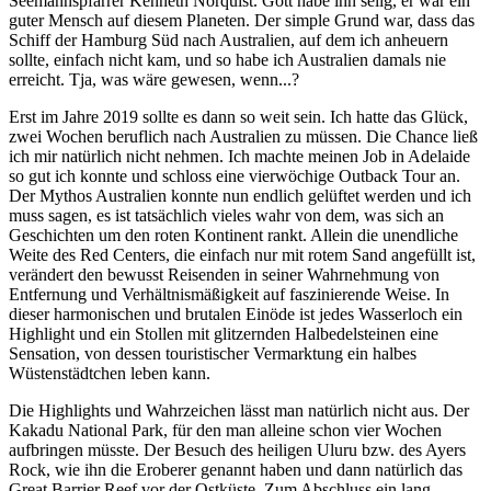
Seemannspfarrer Kenneth Norquist. Gott habe ihn selig, er war ein
guter Mensch auf diesem Planeten. Der simple Grund war, dass das
Schiff der Hamburg Süd nach Australien, auf dem ich anheuern
sollte, einfach nicht kam, und so habe ich Australien damals nie
erreicht. Tja, was wäre gewesen, wenn...?
Erst im Jahre 2019 sollte es dann so weit sein. Ich hatte das Glück,
zwei Wochen beruflich nach Australien zu müssen. Die Chance ließ
ich mir natürlich nicht nehmen. Ich machte meinen Job in Adelaide
so gut ich konnte und schloss eine vierwöchige Outback Tour an.
Der Mythos Australien konnte nun endlich gelüftet werden und ich
muss sagen, es ist tatsächlich vieles wahr von dem, was sich an
Geschichten um den roten Kontinent rankt. Allein die unendliche
Weite des Red Centers, die einfach nur mit rotem Sand angefüllt ist,
verändert den bewusst Reisenden in seiner Wahrnehmung von
Entfernung und Verhältnismäßigkeit auf faszinierende Weise. In
dieser harmonischen und brutalen Einöde ist jedes Wasserloch ein
Highlight und ein Stollen mit glitzernden Halbedelsteinen eine
Sensation, von dessen touristischer Vermarktung ein halbes
Wüstenstädtchen leben kann.
Die Highlights und Wahrzeichen lässt man natürlich nicht aus. Der
Kakadu National Park, für den man alleine schon vier Wochen
aufbringen müsste. Der Besuch des heiligen Uluru bzw. des Ayers
Rock, wie ihn die Eroberer genannt haben und dann natürlich das
Great Barrier Reef vor der Ostküste. Zum Abschluss ein lang