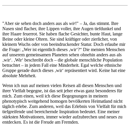
"Aber sie sehen doch anders aus als
wir
!" – Ja, das stimmt. Ihre
Nasen sind flacher, ihre Lippen voller, ihre Augen tiefdunkel und
ihre Haare feuerrot. Sie haben flache Gesichter, bunte Haut, lange
Beine oder kleine Ohren. Sie sind kräftiger oder zierlicher, von
kleinem Wuchs oder von beeindruckender Statur. Doch erlaube mir
die Frage: „Wer ist eigentlich dieses ‚wir‘?“ Die meisten Menschen
auf unserem gemeinsamen Planeten sehen ohnehin anders aus als
‚wir‘. ‚Wir‘ beschreibt doch – die globale menschliche Population
betrachtet – in jedem Fall eine Minderheit. Egal welche ethnische
Gruppe gerade durch dieses ‚wir‘ repräsentiert wird. Keine hat eine
absolute Mehrheit.
Wenn ich nun auf meinen vielen Reisen all diesen Menschen und
ihrer Vielfalt begegne, ist das seit jeher etwas ganz besonderes für
mich. Zum einen, weil ich diese Begegnungen in meinem
phenotypisch weitgehend homogen bevölkerten Heimatland nicht
täglich erlebe. Zum anderen, weil das Erlebnis von Vielfalt für mich
tiefgreifende und bereichernde Inspiration bedeutet. Eine meiner
stärksten Motivationen, immer wieder aufzubrechen und neues zu
entdecken. Es ist die Freude am Fremden.